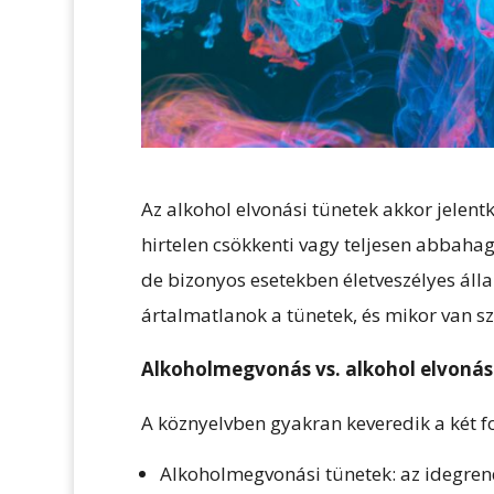
Az alkohol elvonási tünetek akkor jelen
hirtelen csökkenti vagy teljesen abbahag
de bizonyos esetekben életveszélyes álla
ártalmatlanok a tünetek, és mikor van sz
Alkoholmegvonás vs. alkohol elvonás
A köznyelvben gyakran keveredik a két 
Alkoholmegvonási tünetek: az idegrend