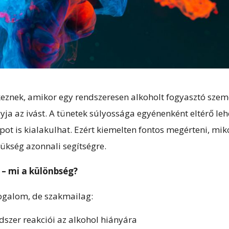
tkeznek, amikor egy rendszeresen alkoholt fogyasztó szem
yja az ivást. A tünetek súlyossága egyénenként eltérő leh
pot is kialakulhat. Ezért kiemelten fontos megérteni, mik
ükség azonnali segítségre.
 – mi a különbség?
fogalom, de szakmailag:
szer reakciói az alkohol hiányára