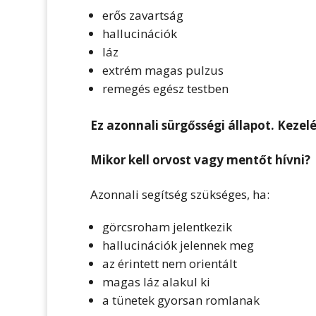
erős zavartság
hallucinációk
láz
extrém magas pulzus
remegés egész testben
Ez azonnali sürgősségi állapot. Kezelé
Mikor kell orvost vagy mentőt hívni?
Azonnali segítség szükséges, ha:
görcsroham jelentkezik
hallucinációk jelennek meg
az érintett nem orientált
magas láz alakul ki
a tünetek gyorsan romlanak