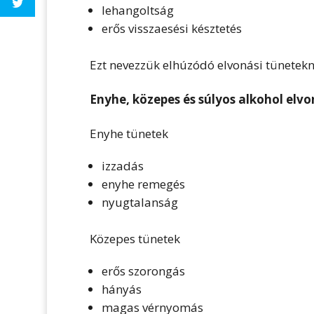
lehangoltság
erős visszaesési késztetés
Ezt nevezzük elhúzódó elvonási tünetekn
Enyhe, közepes és súlyos alkohol elvo
Enyhe tünetek
izzadás
enyhe remegés
nyugtalanság
Közepes tünetek
erős szorongás
hányás
magas vérnyomás