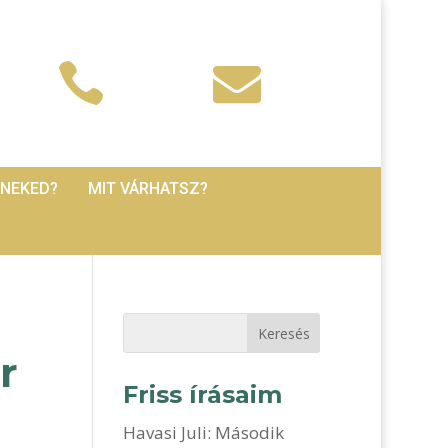


 NEKED?
MIT VÁRHATSZ?
r
Friss írásaim
Havasi Juli: Második