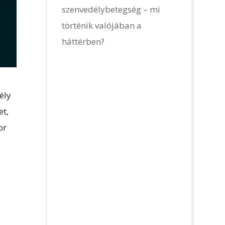
szenvedélybetegség – mi
történik valójában a
háttérben?
ély
et,
or