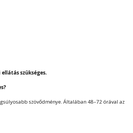
 ellátás szükséges.
es?
legsúlyosabb szövődménye. Általában 48–72 órával az