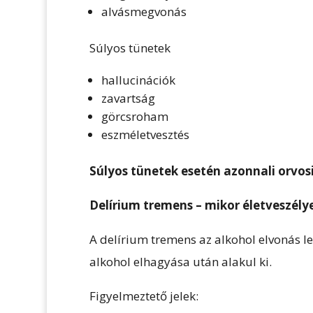
alvásmegvonás
Súlyos tünetek
hallucinációk
zavartság
görcsroham
eszméletvesztés
Súlyos tünetek esetén azonnali orvosi
Delírium tremens – mikor életveszély
A delírium tremens az alkohol elvonás 
alkohol elhagyása után alakul ki.
Figyelmeztető jelek: