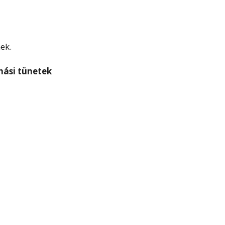
ek.
nási tünetek