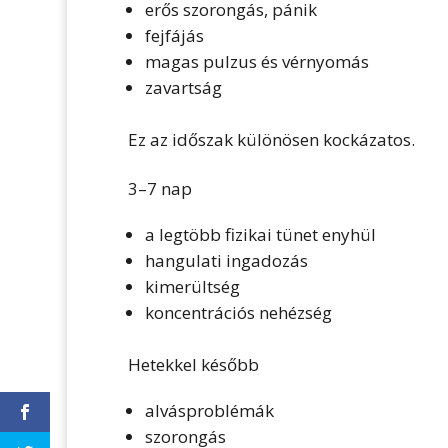
erős szorongás, pánik
fejfájás
magas pulzus és vérnyomás
zavartság
Ez az időszak különösen kockázatos.
3–7 nap
a legtöbb fizikai tünet enyhül
hangulati ingadozás
kimerültség
koncentrációs nehézség
Hetekkel később
alvásproblémák
szorongás