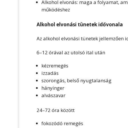
Alkohol elvonás: maga a folyamat, ami
működéshez
Alkohol elvonási tünetek idővonala
Az alkohol elvonási tünetek jellemzően 
6–12 órával az utolsó ital után
kézremegés
izzadás
szorongás, belső nyugtalanság
hányinger
alvászavar
24–72 óra között
fokozódó remegés